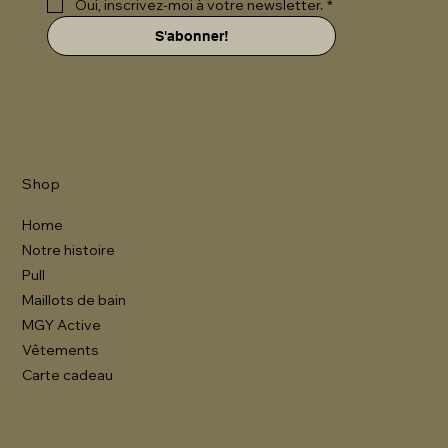
Oui, inscrivez-moi à votre newsletter.
*
S'abonner!
Shop
Home
Notre histoire
Pull
Maillots de bain
MGY Active
Vêtements
Carte cadeau