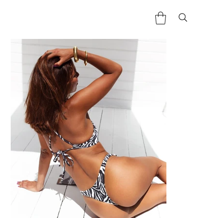
Home
>
Tanga Asa delta -Zèbre