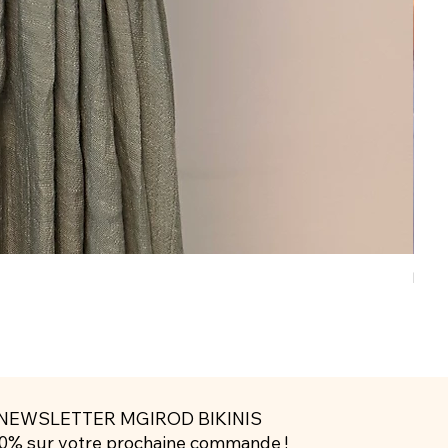
Robe
Prix
79.0
NEWSLETTER MGIROD BIKINIS
10% sur votre prochaine commande !