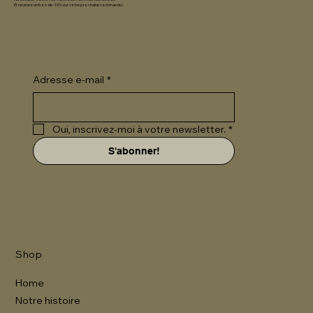
ABONNEZ-VOUS À LA NEWSLETTER MGIROD BIKINIS
Et recevez un bon de -10% sur votre prochaine commande !
Adresse e-mail
*
Oui, inscrivez-moi à votre newsletter.
*
S'abonner!
Shop
Home
Notre histoire