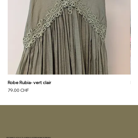
Robe Rubia- vert clair
Rob
Prix
Prix
79.00 CHF
79.