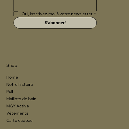
Oui, inscrivez-moi à votre newsletter.
*
S'abonner!
Shop
Home
Notre histoire
Pull
Maillots de bain
MGY Active
Vêtements
Carte cadeau