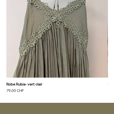
Robe Rubia- vert clair
Rob
Prix
Prix
79.00 CHF
79.