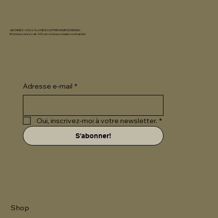
ABONNEZ-VOUS À LA NEWSLETTER MGIROD BIKINIS
Et recevez un bon de -10% sur votre prochaine commande !
Adresse e-mail
*
Oui, inscrivez-moi à votre newsletter.
*
S'abonner!
Shop