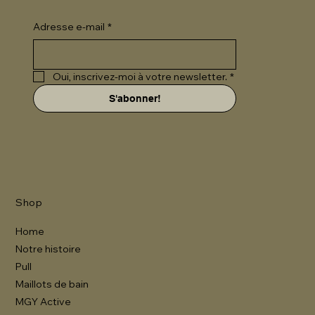
Adresse e-mail
*
Oui, inscrivez-moi à votre newsletter.
*
S'abonner!
Shop
Home
Notre histoire
Pull
Maillots de bain
MGY Active