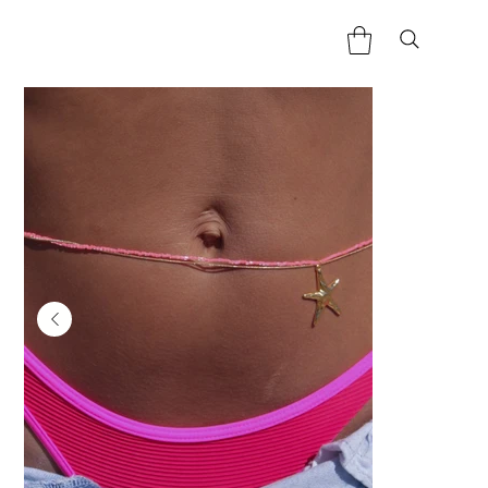
Home
>
Bijoux de ventre / étoile