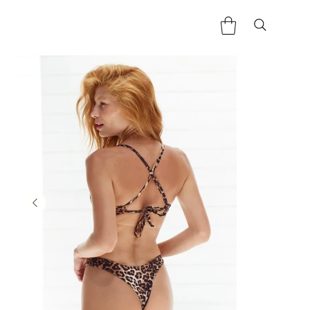
Home
>
Tanga Asa delta - Léopard